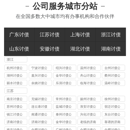
公司服务城市分站
在全国多数大中城市均有办事机构和合作伙伴
广东讨债
江苏讨债
上海讨债
浙江讨债
山东讨债
安徽讨债
湖北讨债
湖南讨债
浙江
杭州讨债公
宁波讨债公
绍兴讨债公
温州讨债公
台州讨债公
司
司
司
司
司
湖州讨债公
嘉兴讨债公
金华讨债公
舟山讨债公
衢州讨债公
司
司
司
司
司
丽水讨债公
余姚讨债公
乐清讨债公
临海讨债公
温岭讨债公
司
司
司
司
司
江苏
南京讨债公
无锡讨债公
常州讨债公
扬州讨债公
徐州讨债公
司
司
司
司
司
苏州讨债公
连云港讨债
盐城讨债公
淮安讨债公
宿迁讨债公
司
公司
司
司
司
镇江讨债公
南通讨债公
泰州讨债公
兴化讨债公
东台讨债公
司
司
司
司
司
济南讨债公
济南讨债公
金华讨债公
老练的济南
靠谱的济南
司回款方案
司信息共享
司
讨债公司
讨债公司
南京讨债公
合肥讨债公
广州讨债公
合肥讨债公
合肥讨债公