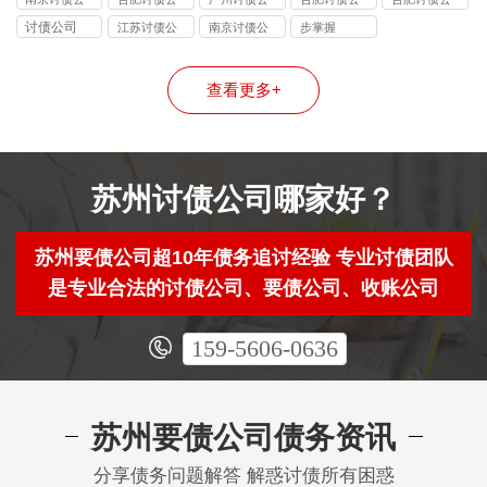
司
司
司
司追讨策略
司第三方调
讨债公司
江苏讨债公
南京讨债公
步掌握
解
司
司
查看更多+
苏州讨债公司哪家好？
苏州要债公司超10年债务追讨经验 专业讨债团队
是专业合法的讨债公司、要债公司、收账公司
159-5606-0636
苏州要债公司债务资讯
分享债务问题解答 解惑讨债所有困惑