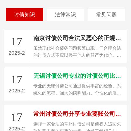
讨债知识
法律常识
常见问题
南京讨债公司合法又恶心的正规讨债方式是什么？
17
虽然现代社会债务问题频繁出现，但合理合法
2025-2
的讨债方式不应以侵害他人的尊严为代价。在
南京这座充满竞争的城市中，债务催收者可能
采取各种“合法却恶心”的方式来追讨欠款，这
无锡讨债公司专业的讨债公司比个人追讨有什么优势？
17
在短期内或许能达到目的，但长期来看，却给
人与人之间的信…
专业的无锡讨债公司通过提供丰富的经验、系
2025-2
统化的流程、强大的谈判能力、个性化的服
务、法律支持以及高效的工作效率，成为企业
追讨欠款的重要支持力量。面对复杂的债务状
常州讨债公司分享专业要账公司如何选择合法？
17
况，选择专业的无锡讨债公司，可以大大提高
债务回收的成功率，…
选择一家合法的常州讨债公司是债权人追回欠
2025-2
款过程中至关重要的一步。通过了解相关法律