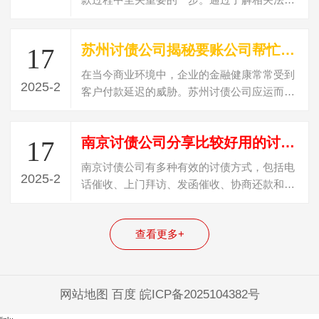
法规、查验公司资质、了解业务模式、考察客
户评价、注意催收方式、咨询专业律师、关注
苏州讨债公司揭秘要账公司帮忙讨债需要注意什么细节呢？
17
合同条款及评估公司专业水平等方法，债权人
可以有效识别合规…
在当今商业环境中，企业的金融健康常常受到
2025-2
客户付款延迟的威胁。苏州讨债公司应运而
生，其主要任务是帮助企业追收所欠款项，以
维护他们的现金流和盈利能力。然而，成功的
南京讨债公司分享比较好用的讨债方式是什么呢？
17
要账并非一蹴而就，细节在运作过程中尤为关
键。这些细节决定了…
南京讨债公司有多种有效的讨债方式，包括电
2025-2
话催收、上门拜访、发函催收、协商还款和法
律诉讼等。每一种方式都有其自身的适用场景
和优缺点。企业在选择适合自己的讨债方式
查看更多+
时，需根据债务人的具体情况和企业的需求做
出合理判断，以确保…
网站地图
百度
皖ICP备2025104382号