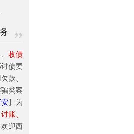
业务
司
、
收债
邦讨债要
同欠款、
诈骗类案
西安
】为
、讨账、
！欢迎西