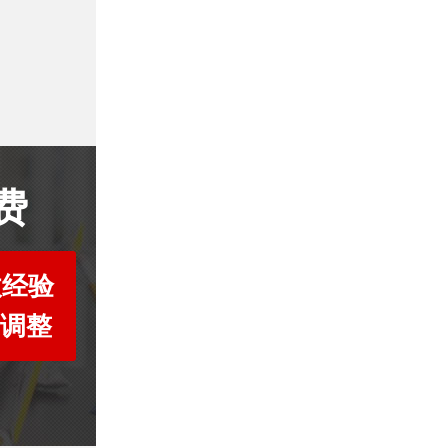
费
收经验
度调整