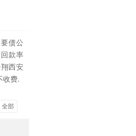
,
要债公
债回款率
合翔西安
收费.
全部