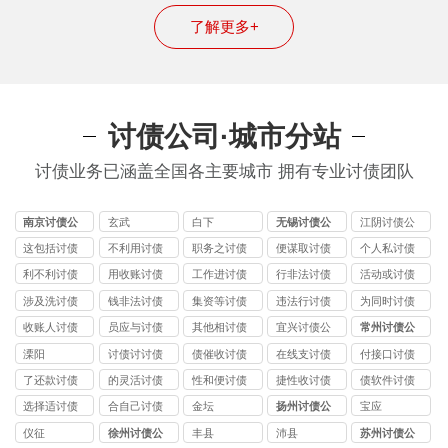
了解更多+
讨债公司·城市分站
讨债业务已涵盖全国各主要城市 拥有专业讨债团队
南京讨债公
玄武
白下
无锡讨债公
江阴讨债公
司
司
司
这包括讨债
不利用讨债
职务之讨债
便谋取讨债
个人私讨债
公司
公司
公司
公司
公司
利不利讨债
用收账讨债
工作进讨债
行非法讨债
活动或讨债
公司
公司
公司
公司
公司
涉及洗讨债
钱非法讨债
集资等讨债
违法行讨债
为同时讨债
公司
公司
公司
公司
公司
收账人讨债
员应与讨债
其他相讨债
宜兴讨债公
常州讨债公
公司
公司
公司
司
司
溧阳
讨债讨讨债
债催收讨债
在线支讨债
付接口讨债
公司
公司
公司
公司
了还款讨债
的灵活讨债
性和便讨债
捷性收讨债
债软件讨债
公司
公司
公司
公司
公司
选择适讨债
合自己讨债
金坛
扬州讨债公
宝应
公司
公司
司
仪征
徐州讨债公
丰县
沛县
苏州讨债公