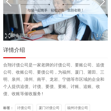
双击可放大
1
/
1
详情介绍
合翔
讨债公司
是一家老牌的
讨债
公司、要账公司、追债
公司、收账公司、
要债公司
，为
福州、厦门、莆田、三
明、泉州、漳州、南平、龙岩、宁德
等市区域的企业和
个人提供
追债、讨债、要债、要账、讨账、追账、收
债、收账
等催收服务!
讨债公司
厦门讨债公司
福州讨债公司
标签：