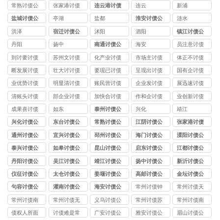
司
司
常熟讨债公
张家港讨债
连云港讨债
连云
新浦
司
公司
公司
盐城讨债公
亭湖
盐都
淮安讨债公
涟水
司
司
洪泽
宿迁讨债公
沭阳
泗阳
镇江讨债公
司
司
丹阳
扬中
南通讨债公
海安
员注意讨债
司
公司
到讨要讨债
苏州文讨债
化产业讨债
市场主讨债
体正不讨债
公司
公司
公司
公司
公司
断发展讨债
壮大讨讨债
要现已讨债
呈现出讨债
国有企讨债
公司
公司
公司
公司
公司
业优势讨债
明显清讨债
账民营讨债
企业发讨债
展迅速讨债
公司
公司
公司
公司
公司
清账头讨债
部企业讨债
加快合讨债
作和企讨债
业创新讨债
公司
公司
公司
公司
公司
成果喜讨债
如东
泰州讨债公
兴化
靖江
公司
司
兴化讨债公
东台讨债公
常熟讨债公
江阴讨债公
张家港讨债
司
司
司
司
公司
通州讨债公
宜兴讨债公
邳州讨债公
海门讨债公
溧阳讨债公
司
司
司
司
司
泰兴讨债公
如皋讨债公
昆山讨债公
启东讨债公
江都讨债公
司
司
司
司
司
丹阳讨债公
吴江讨债公
靖江讨债公
扬中讨债公
新沂讨债公
司
司
司
司
司
仪征讨债公
太仓讨债公
姜堰讨债公
高邮讨债公
金坛讨债公
司
司
司
司
司
句容讨债公
灌南讨债公
海安讨债公
常州讨债钟
常州讨债天
司
司
司
楼公司
宁公司
常州讨债南
常州讨债无
义乌讨债公
常州讨债苏
常州讨债南
通公司
锡公司
司
州公司
京公司
债权人所面
讨债难是常
广安讨债公
雅安讨债公
眉山讨债公